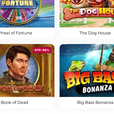
heel of Fortune
The Dog House
RTP: 96%
Book of Dead
Big Bass Bonanza