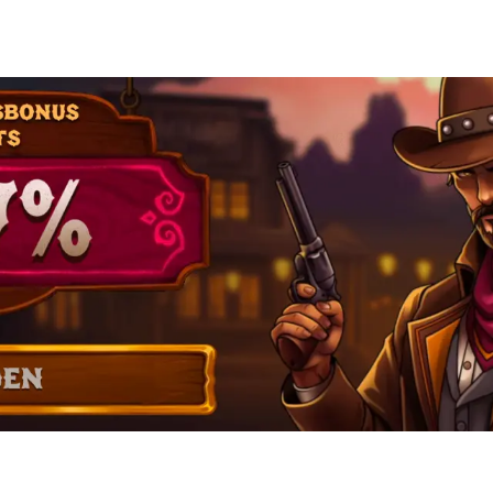
Bonus